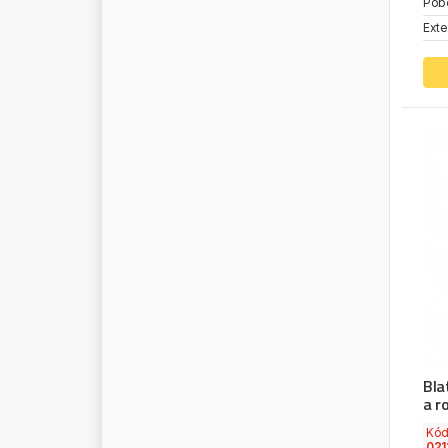
Pob
K
O
L
B
E
N
S
C
H
M
I
D
T
Exte
K
O
M
E
T
A
L
K
O
N
G
T
O
N
Y
K
O
N
G
S
B
E
R
G
K
O
Y
O
L
B
K
R
A
L
K
R
I
O
S
K
R
O
N
E
K
R
O
S
N
O
K
R
U
S
E
K
S
T
O
O
L
S
K
U
M
H
O
K
U
R
T
S
A
N
Bla
L
A
G
O
a r
L
A
M
I
R
O
Kó
L
A
N
G
E
021