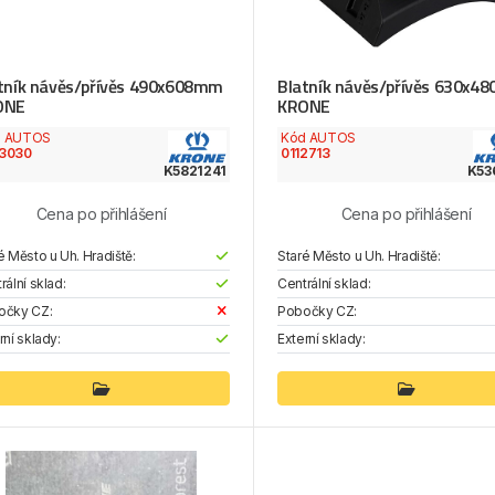
tník návěs/přívěs 490x608mm
Blatník návěs/přívěs 630x48
ONE
KRONE
d AUTOS
Kód AUTOS
3030
0112713
K5821241
K53
Cena po přihlášení
Cena po přihlášení
é Město u Uh. Hradiště:
Staré Město u Uh. Hradiště:
rální sklad:
Centrální sklad:
očky CZ:
Pobočky CZ:
rní sklady:
Externí sklady: