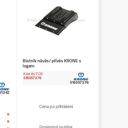
Blatník návěs/ přívěs KRONE s
logem
Kód AUTOS
515057276
515057276
21242
Cena po přihlášení
Dostupnost na dotaz