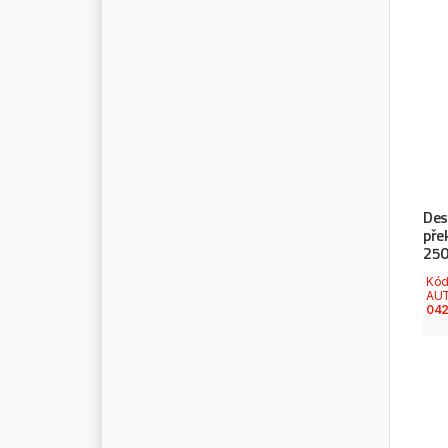
M
A
V
E
L
M
A
Y
S
A
N
M
A
N
D
O
M
E
C
D
I
E
S
E
L
M
E
E
S
M
E
K
R
A
M
E
L
L
E
M
E
R
A
Des
M
E
R
C
E
D
E
S
pře
25
M
E
R
I
T
O
R
Kó
M
E
T
E
L
L
I
AU
042
M
I
C
H
E
L
I
N
M
I
L
W
A
U
K
E
E
M
I
R
A
G
E
M
I
R
A
G
L
I
O
M
I
T
S
U
B
I
S
H
I