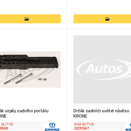
ák vzpěy zadního portálu
Držák zadních světel návěsu
ONE
KRONE
d AUTOS
Kód AUTOS
3549
0231347