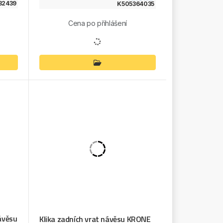
82439
K505364035
Cena po přihlášení
návěsu
Klika zadních vrat návěsu KRONE