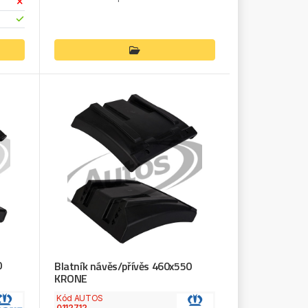
0
Blatník návěs/přívěs 460x550
KRONE
Kód AUTOS
0112712