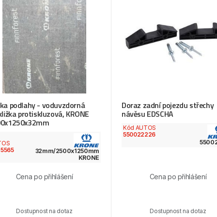
ka podlahy - voduvzdorná
Doraz zadní pojezdu střechy
kližka protiskluzová, KRONE
návěsu EDSCHA
00x1250x32mm
Kód AUTOS
550022226
d
5500
TOS
5565
32mm/2500x1250mm
KRONE
Cena po přihlášení
Cena po přihlášení
Dostupnost na dotaz
Dostupnost na dotaz