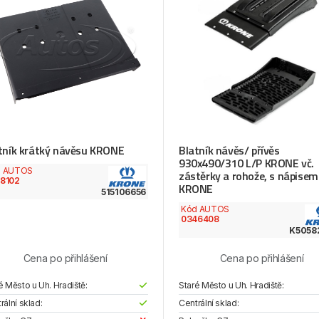
tník krátký návěsu KRONE
Blatník návěs/ přívěs
930x490/310 L/P KRONE vč.
d AUTOS
zástěrky a rohože, s nápisem
8102
KRONE
515106656
Kód AUTOS
0346408
K5058
Cena po přihlášení
Cena po přihlášení
é Město u Uh. Hradiště:
Staré Město u Uh. Hradiště:
rální sklad:
Centrální sklad: