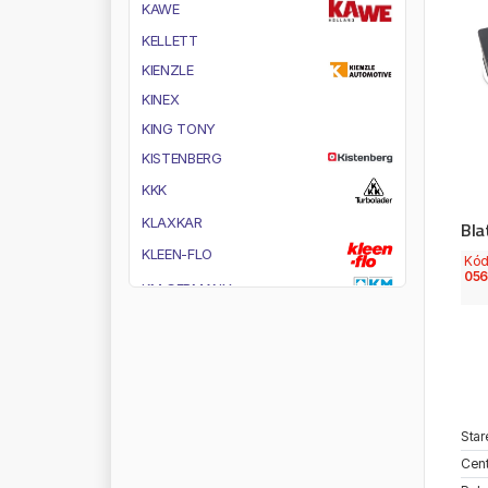
K
A
W
E
K
E
L
L
E
T
T
K
I
E
N
Z
L
E
K
I
N
E
X
K
I
N
G
T
O
N
Y
K
I
S
T
E
N
B
E
R
G
K
K
K
K
L
A
X
K
A
R
Bla
K
L
E
E
N
-
F
L
O
Kó
056
K
M
G
E
R
M
A
N
Y
K
M
P
B
R
A
N
D
K
N
C
K
N
E
C
H
T
K
N
O
R
R
Star
K
O
C
H
O
U
Cent
K
O
G
E
L