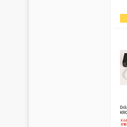
M
O
B
I
C
O
O
L
M
O
B
I
L
M
O
G
U
L
M
O
L
L
E
M
O
N
A
R
K
M
O
N
E
D
E
R
O
M
O
N
R
O
E
M
O
O
G
M
O
T
O
R
A
D
M
R
K
M
T
X
N
E
W
H
O
L
L
A
N
D
N
I
S
S
E
N
S
N
O
K
I
A
N
Drž
KR
N
O
R
G
R
E
N
Kó
N
O
R
M
F
E
S
T
018