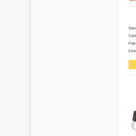
L
A
S
O
L
E
A
R
T
L
E
M
A
Star
L
E
M
F
O
R
D
E
R
Cent
L
E
M
M
E
R
Z
Pob
L
E
M
M
E
R
Z
(
M
A
X
I
O
N
W
H
E
E
L
S
)
Exte
L
E
N
A
L
I
F
T
E
X
L
I
M
I
T
L
I
Q
U
I
D
P
O
W
E
R
L
O
B
S
T
E
R
L
O
C
T
I
T
E
L
O
K
H
E
N
L
O
T
O
S
O
I
L
L
U
B
L
I
N
E
L
U
C
A
S