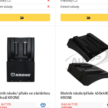
očky CZ:
Pobočky CZ:
rní sklady:
Externí sklady:
tník návěs/ přívěs se zástěrkou
Blatník návěs/přívěs 450x49
ohoží KRONE
KRONE
d AUTOS
Kód AUTOS
2340
0111296