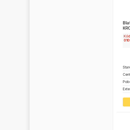
L
U
F
T
B
A
C
K
E
L
U
K
Bla
L
U
M
A
G
KR
M
.
A
.
N
.
Kó
010
M
A
G
N
E
T
I
M
A
R
E
L
L
I
M
A
G
N
U
M
M
A
H
L
E
Star
M
A
J
O
R
S
E
L
L
Cent
M
A
N
N
Pob
M
A
N
N
F
I
L
T
E
R
Exte
M
A
N
N
O
L
M
A
R
I
A
C
A
V
A
L
L
O
M
A
R
S
T
R
M
A
S
T
E
R
P
O
W
E
R
M
A
T
A
D
O
R