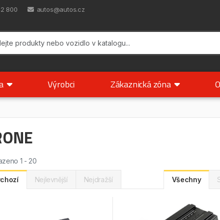
42 800
autos@autos.cz
ka
Výrobci
Zákaznická zóna
O
RONE
zeno 1 - 20
chozí
Nejlevnější
Nejdražší
Všechny