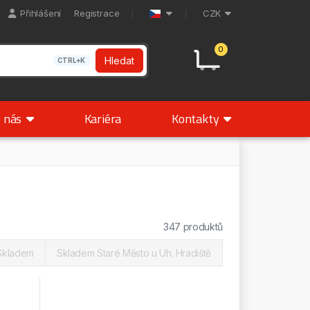
Přihlášení
Registrace
CZK
0
Hledat
CTRL+K
 nás
Kariéra
Kontakty
347 produktů
Skladem
Skladem Staré Město u Uh. Hradiště