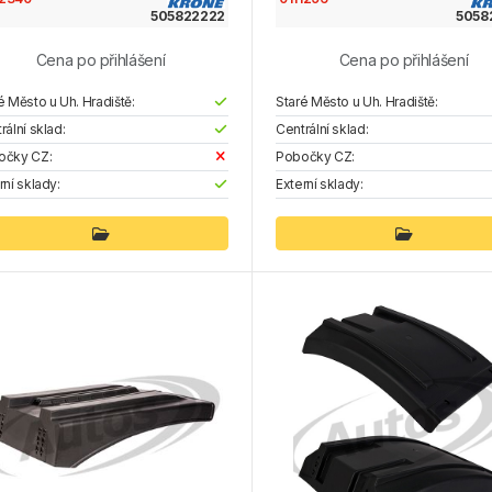
505822222
5058
Cena po přihlášení
Cena po přihlášení
é Město u Uh. Hradiště:
Staré Město u Uh. Hradiště:
rální sklad:
Centrální sklad:
očky CZ:
Pobočky CZ:
rní sklady:
Externí sklady: