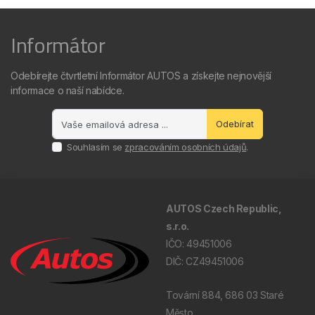
Informátor
Odebírejte čtvrtletní Informátor AUTOS a získejte nejnovější
informace o naší nabídce.
Odebírat
Souhlasím se
zpracováním osobních údajů
.
AUTOS Czech Republic,
s.r.o.
IČO: 49451006
DIČ: CZ49451006
Tovární 884, 686 03 Staré
Město