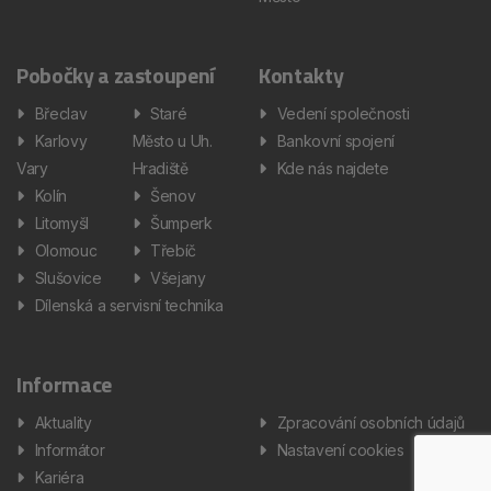
Pobočky a zastoupení
Kontakty
Břeclav
Staré
Vedení společnosti
Karlovy
Město u Uh.
Bankovní spojení
Vary
Hradiště
Kde nás najdete
Kolín
Šenov
Litomyšl
Šumperk
Olomouc
Třebíč
Slušovice
Všejany
Dílenská a servisní technika
Informace
Aktuality
Zpracování osobních údajů
Informátor
Nastavení cookies
Kariéra