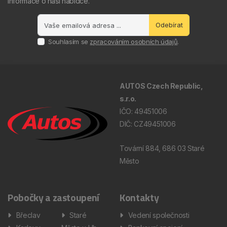
informace o naší nabídce.
Odebírat
Souhlasím se
zpracováním osobních údajů
.
AUTOS Czech Republic,
s.r.o.
IČO: 49451006
DIČ: CZ49451006
Tovární 884, 686 03 Staré
Město
Pobočky a zastoupení
Kontakty
Břeclav
Staré
Vedení společnosti