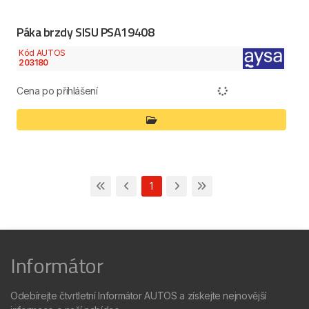
Páka brzdy SISU PSA19408
Kód AUTOS
203180
Cena po přihlášení
1
Informátor
Odebírejte čtvrtletní Informátor AUTOS a získejte nejnovější