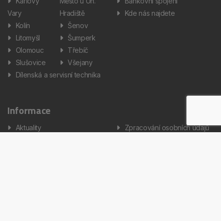
Karlovy
Město u Uh.
Bankovní spojení
Vary
Hradiště
Kde nás najdete
Kolín
Šenov
Litomyšl
Šumperk
Olomouc
Třebíč
Slušovice
Všejany
Dílenská a servisní technika
Informace
Aktuality
Zpracování osobních údajů
Informátor
Nastavení cookies
Kariéra
Copyright © 2026 AUTOS Czech Republic, s.r.o. Všechna práva
vyhrazena.
Created by Terys IT